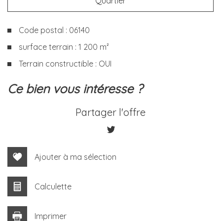
Quartier
Code postal : 06140
surface terrain : 1 200 m²
Terrain constructible : OUI
la ville de tourrettes-sur-loup
ce bien vous intéresse ?
(06140)
Partager l'offre
+
−
Ajouter à ma sélection
Calculette
Imprimer