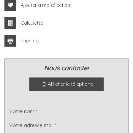
Ajouter à ma sélection
Calculette
Imprimer
Leaflet
|
©
Jawg
Maps
|
© OpenStreetMap
nous contacter
École maternelle
École primaire
Afficher le téléphone
Lycée
Bureau de poste
Mairie
statistiques