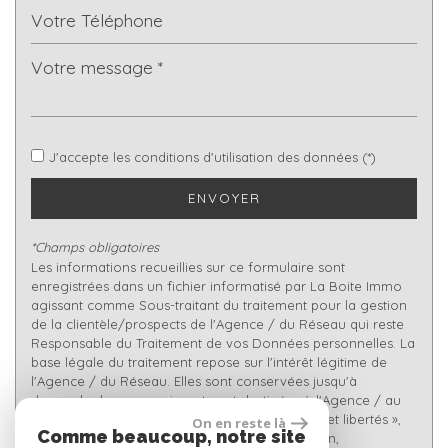
Nombre d'habitants
19 240
Propriétaires (vs. locataires)
59,79 %
Taxe habitation
16,57 %
Taxe foncière
13,91 %
J'accepte les conditions d'utilisation des données (*)
Habitants de moins de 25 ans
26,47 %
ENVOYER
Habitants de 25 à 55 ans
36,82 %
Habitants de plus de 55 ans
36,72 %
*Champs obligatoires
Les informations recueillies sur ce formulaire sont
Nombre d'enfants par famille
0,86
enregistrées dans un fichier informatisé par La Boite Immo
agissant comme Sous-traitant du traitement pour la gestion
Familles sans enfant
48,69 %
de la clientèle/prospects de l'Agence / du Réseau qui reste
Familles avec 1 ou 2 enfants
0,32 %
Responsable du Traitement de vos Données personnelles. La
base légale du traitement repose sur l'intérêt légitime de
Maisons
45,24 %
l'Agence / du Réseau. Elles sont conservées jusqu'à
demande de suppression et sont destinées à l'Agence / au
Appartements
54,76 %
Réseau. Conformément à la loi « informatique et libertés »,
On en reste là
Familles avec 3 enfants
5,73 %
Comme beaucoup, notre site
vous disposez des droits d’accès, de rectification,