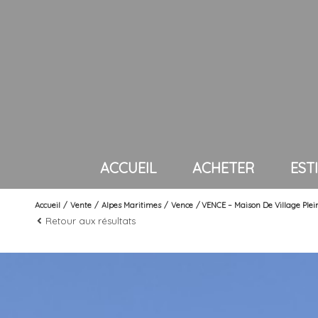
ACCUEIL
ACHETER
ES
Accueil
Vente
Alpes Maritimes
Vence
VENCE – Maison De Village Plei
villas < 600 000 eu
Retour aux résultats
villas < 1 000 000 e
villas > 1 000 000 e
maisons de village