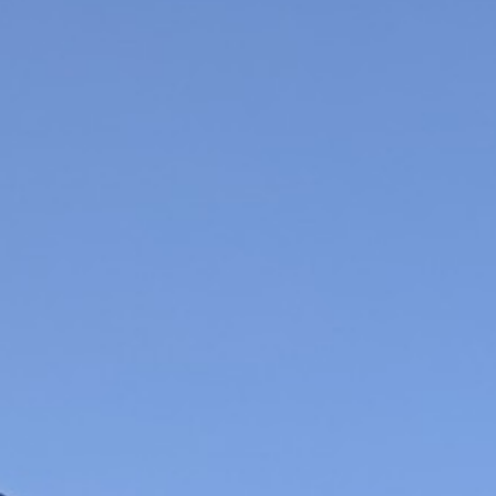
appartements
terrains
immobilier professi