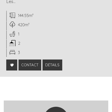
Les...
144.55m²
420m²
1
2
3
CONTACT
DÉTAILS