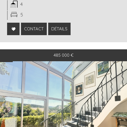
4
5
CONTACT
DÉTAILS
485 000
€