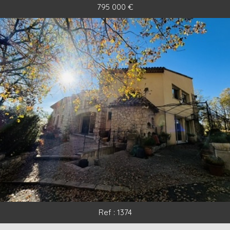
795 000
€
5KM
10KM
25KM
Rechercher
+ de critères
+
Critères supplémentaires
Piscine
Parking
Terrasse
Ref : 1374