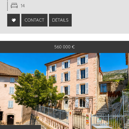
14
CONTACT
DÉTAILS
560 000
€