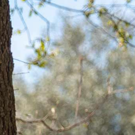
appartements
terrains
immobilier professi