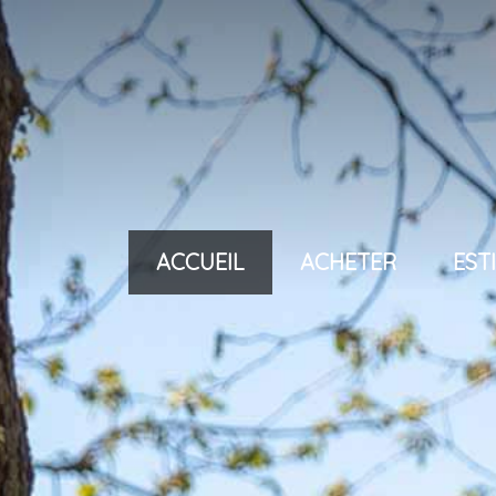
ACCUEIL
ACHETER
ES
villas < 600 000 eu
villas < 1 000 000 e
villas > 1 000 000 e
maisons de village