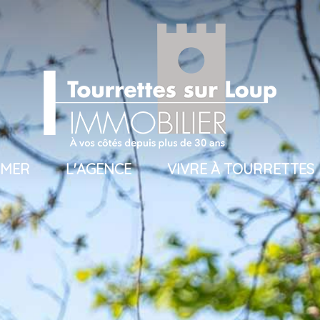
TIMER
L'AGENCE
VIVRE À TOURRETTES
ros
présentation
uros
l'équipe
uros