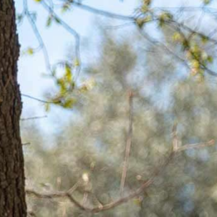
appartements
terrains
immobilier professi