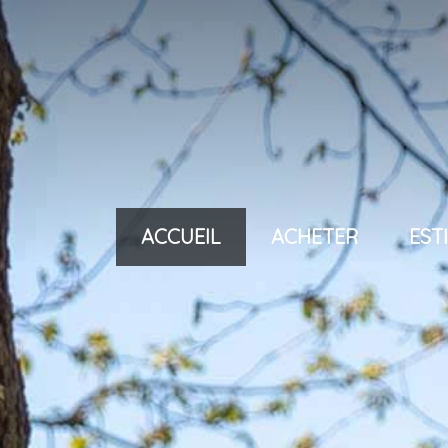
ACCUEIL
ACHETER
ES
villas < 600 000 eu
villas < 1 000 000 e
villas > 1 000 000 e
maisons de village