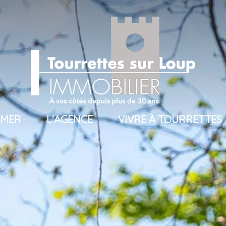
TIMER
L'AGENCE
VIVRE À TOURRETTES
ros
présentation
uros
l'équipe
uros