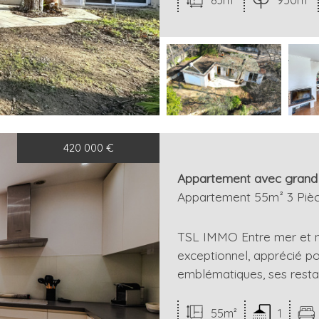
420 000
€
Appartement avec grand j
Appartement 55m² 3 Pièc
TSL IMMO Entre mer et 
exceptionnel, apprécié po
emblématiques, ses restau
55m²
1