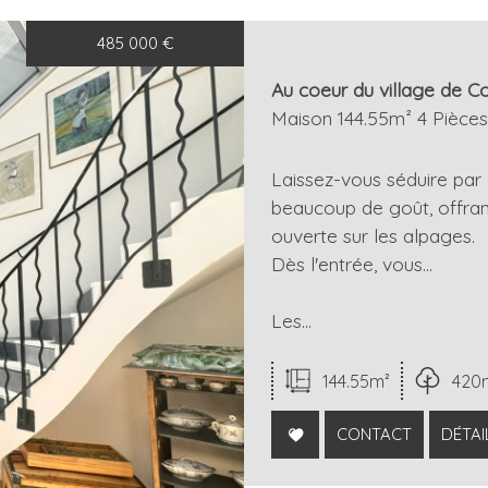
485 000
€
onnel
Au coeur du village de Co
Maison 144.55m² 4 Pièce
Laissez-vous séduire pa
beaucoup de goût, offran
ouverte sur les alpages.
Dès l'entrée, vous...
Les...
144.55m²
420
CONTACT
DÉTAI