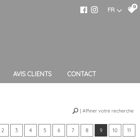
0
FR
AVIS CLIENTS
CONTACT
Affiner votre recherche
2
3
4
5
6
7
8
9
10
11
Rechercher
10KM
25KM