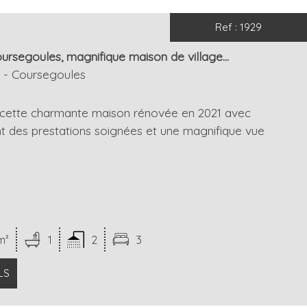
+ de critères
+
Ref : 1929
ursegoules, magnifique maison de village...
s - Coursegoules
r cette charmante maison rénovée en 2021 avec
t des prestations soignées et une magnifique vue
m²
1
2
3
LS