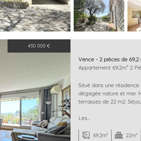
430 000
€
Vence - 2 pièces de 69,2
Appartement 69.2m² 2 Pi
Situé dans une résidence 
dégagée nature et mer. M
terrasses de 22 m2. Séjour
Les...
69.2m²
22m²