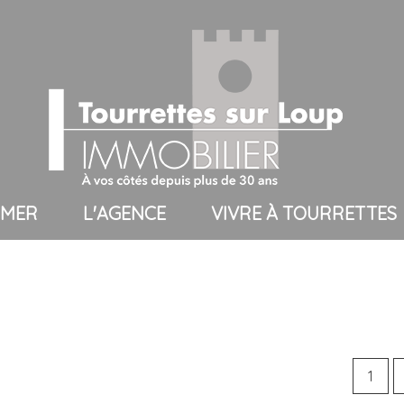
TIMER
L'AGENCE
VIVRE À TOURRETTES
ros
présentation
uros
l'équipe
uros
1
5KM