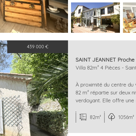
439 000
€
SAINT JEANNET Proche Vi
Villa 82m² 4 Pièces - Sai
À proximité du centre du
82 m² répartie sur deux n
verdoyant. Elle offre une 
82m²
1056m²