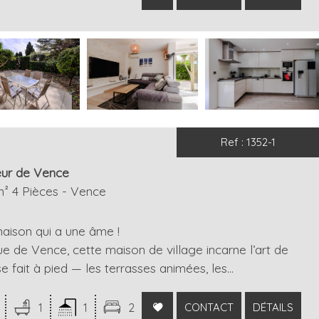
Ref : 1352-1
ur de Vence
m² 4 Pièces - Vence
aison qui a une âme !
ue de Vence, cette maison de village incarne l’art de
 se fait à pied — les terrasses animées, les...
1
1
2
CONTACT
DÉTAILS