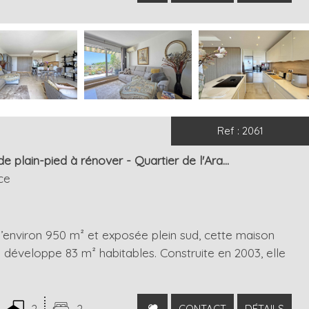
Ref : 2061
 plain-pied à rénover - Quartier de l'Ara...
ce
d’environ 950 m² et exposée plein sud, cette maison
 développe 83 m² habitables. Construite en 2003, elle
2
2
CONTACT
DÉTAILS