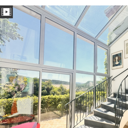
appartements
terrains
immobilier professi
Critères supplémentaires
Piscine
Parking
Terrasse