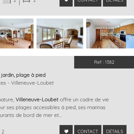
Ref : 1382
ardin, plage à pied
es - Villeneuve-Loubet
nature,
Villeneuve-Loubet
offre un cadre de vie
ur ses plages accessibles à pied, ses marinas
rants de bord de mer et...
2
CONTACT
DÉTAILS