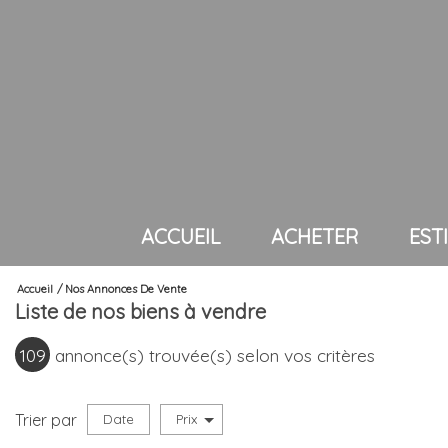
ACCUEIL
ACHETER
ES
Accueil
Nos Annonces De Vente
villas < 600 000 eu
Liste de nos biens à vendre
villas < 1 000 000 e
109
annonce(s) trouvée(s) selon vos critères
villas > 1 000 000 e
maisons de village
Trier par
Date
Prix
Vente