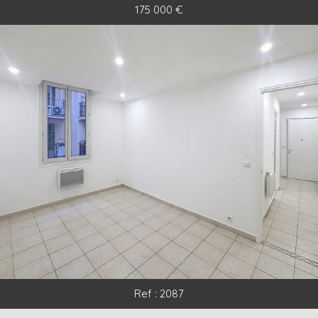
175 000
€
5KM
10KM
25KM
Rechercher
+ de critères
+
Critères supplémentaires
Piscine
Parking
Terrasse
Ref : 2087