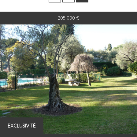
×
Appartement
205 000
€
5KM
10KM
25KM
Rechercher
+ de critères
+
Critères supplémentaires
Piscine
Parking
Terrasse
EXCLUSIVITÉ